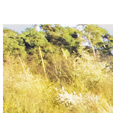
Seit September '25 in
Veitshöchheim!