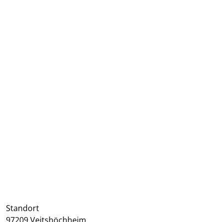
Webcam
Kontaktanfrage
Standort
97209 Veitshöchheim